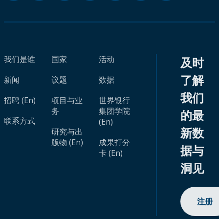
我们是谁
国家
活动
及时
了解
新闻
议题
数据
我们
招聘 (En)
项目与业
世界银行
务
集团学院
的最
联系方式
(En)
新数
研究与出
版物 (En)
成果打分
据与
卡 (En)
洞见
注册