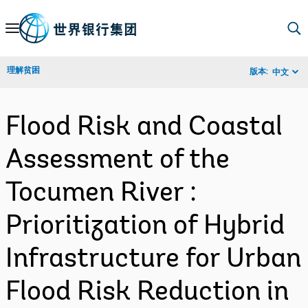
Skip
to
Main
理解贫困
版本:
中文
Navigation
Flood Risk and Coastal
Assessment of the
Tocumen River :
Prioritization of Hybrid
Infrastructure for Urban
Flood Risk Reduction in