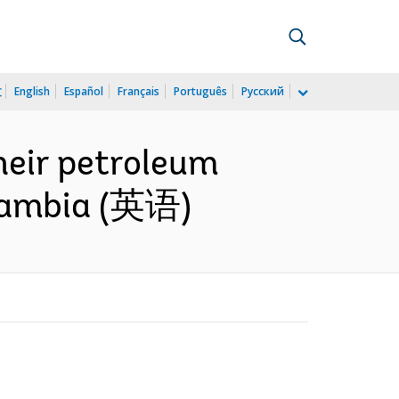
文
English
Español
Français
Português
Русский
heir petroleum
 Zambia (英语)