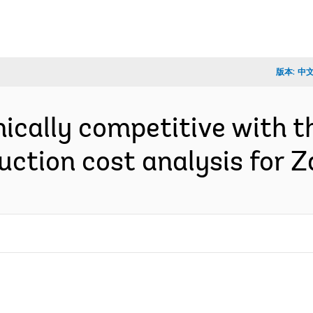
版本:
中
ically competitive with t
uction cost analysis for