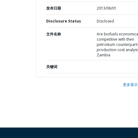
发布日期
2013/06/01
Disclosure Status
Disclosed
文件名称
Are biofuels economica
competitive with their
petroleum counterparts
production cost analysi
Zambia
关键词
更多显示