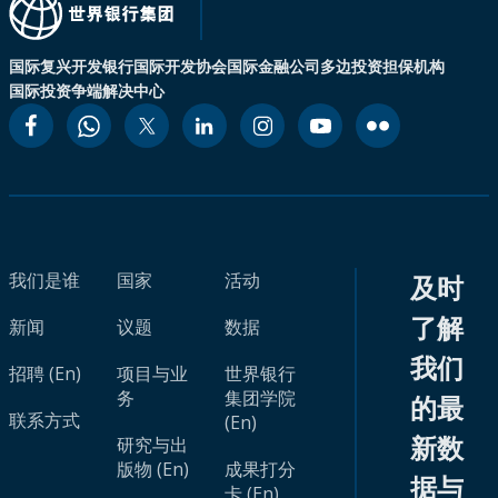
国际复兴开发银行
国际开发协会
国际金融公司
多边投资担保机构
国际投资争端解决中心
我们是谁
国家
活动
及时
了解
新闻
议题
数据
我们
招聘 (En)
项目与业
世界银行
务
集团学院
的最
联系方式
(En)
新数
研究与出
版物 (En)
成果打分
据与
卡 (En)