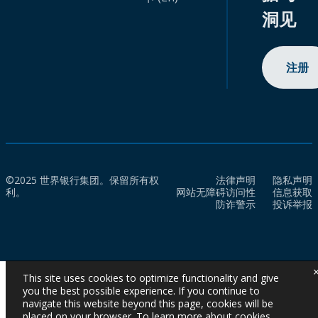
洞见
注册
©2025 世界银行集团。保留所有权
法律声明
隐私声明
利。
网站无障碍访问性
信息获取
防诈警示
投诉举报
This site uses cookies to optimize functionality and give
you the best possible experience. If you continue to
navigate this website beyond this page, cookies will be
placed on your browser. To learn more about cookies,