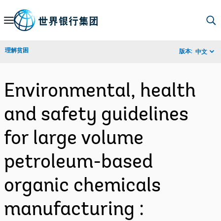
Skip
to
Main
理解贫困
版本:
中文
Navigation
Environmental, health
and safety guidelines
for large volume
petroleum-based
organic chemicals
manufacturing :