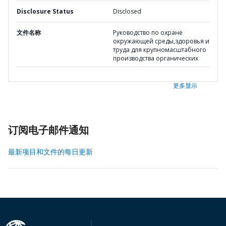
Disclosure Status
Disclosed
文件名称
Руководство по охране
окружающей среды,здоровья и
труда для крупномасштабного
производства органических
更多显示
订阅电子邮件通知
最新项目和文件的每日更新