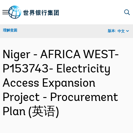
Skip
to
Main
理解贫困
版本:
中文
Navigation
Niger - AFRICA WEST-
P153743- Electricity
Access Expansion
Project - Procurement
Plan (英语)