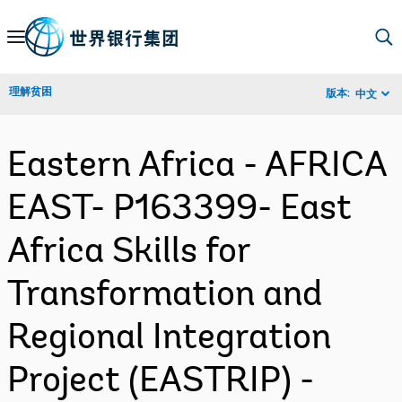
Skip
to
Main
理解贫困
版本:
中文
Navigation
Eastern Africa - AFRICA
EAST- P163399- East
Africa Skills for
Transformation and
Regional Integration
Project (EASTRIP) -