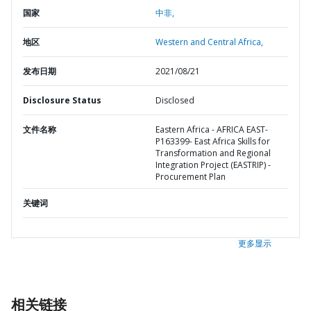
国家
中非,
地区
Western and Central Africa,
发布日期
2021/08/21
Disclosure Status
Disclosed
文件名称
Eastern Africa - AFRICA EAST-
P163399- East Africa Skills for
Transformation and Regional
Integration Project (EASTRIP) -
Procurement Plan
关键词
更多显示
相关链接