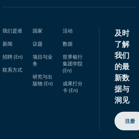
我们是谁
国家
活动
及时
了解
新闻
议题
数据
我们
招聘 (En)
项目与业
世界银行
务
集团学院
的最
联系方式
(En)
新数
研究与出
版物 (En)
成果打分
据与
卡 (En)
洞见
注册