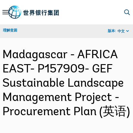
Skip
to
Main
理解贫困
版本:
中文
Navigation
Madagascar - AFRICA
EAST- P157909- GEF
Sustainable Landscape
Management Project -
Procurement Plan (英语)