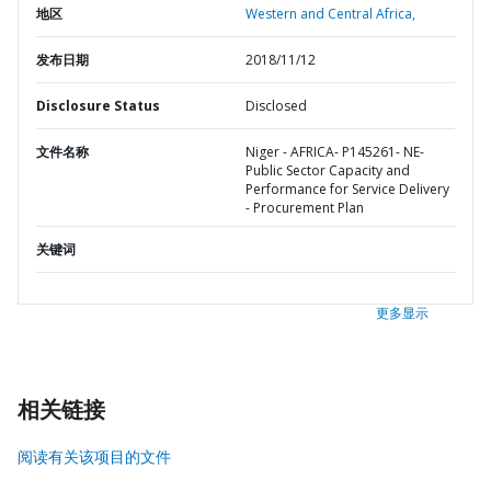
地区
Western and Central Africa,
发布日期
2018/11/12
Disclosure Status
Disclosed
文件名称
Niger - AFRICA- P145261- NE-
Public Sector Capacity and
Performance for Service Delivery
- Procurement Plan
关键词
更多显示
相关链接
阅读有关该项目的文件