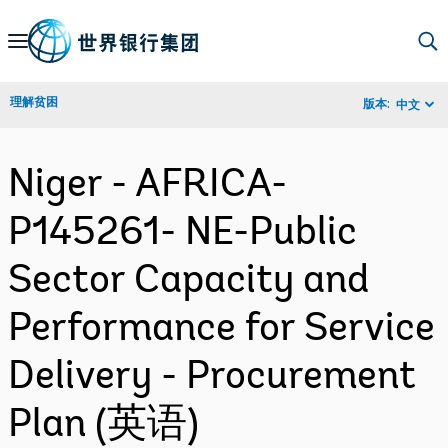
Skip
to
Main
理解贫困
版本:
中文
Navigation
Niger - AFRICA-
P145261- NE-Public
Sector Capacity and
Performance for Service
Delivery - Procurement
Plan (英语)