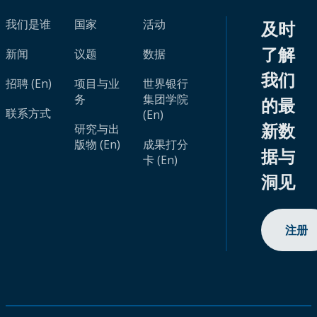
我们是谁
国家
活动
及时
了解
新闻
议题
数据
我们
招聘 (En)
项目与业
世界银行
务
集团学院
的最
联系方式
(En)
新数
研究与出
版物 (En)
成果打分
据与
卡 (En)
洞见
注册