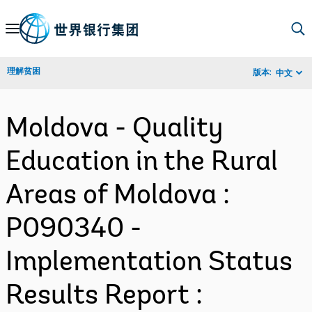
Skip
to
Main
理解贫困
版本:
中文
Navigation
Moldova - Quality
Education in the Rural
Areas of Moldova :
P090340 -
Implementation Status
Results Report :