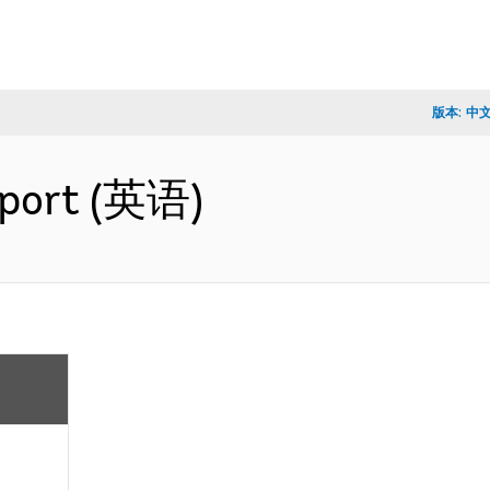
版本:
中
eport (英语)