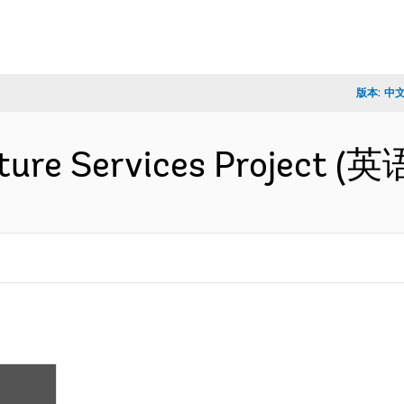
版本:
中
cture Services Project (英