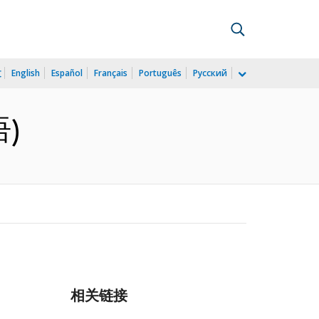
文
English
Español
Français
Português
Русский
语)
相关链接