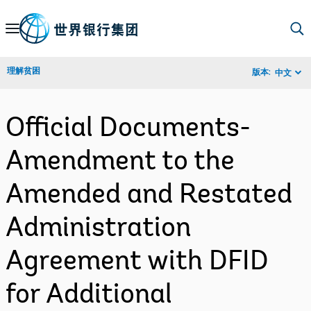
Skip
to
Main
理解贫困
版本:
中文
Navigation
Official Documents-
Amendment to the
Amended and Restated
Administration
Agreement with DFID
for Additional