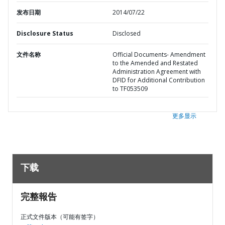
发布日期
2014/07/22
Disclosure Status
Disclosed
文件名称
Official Documents- Amendment
to the Amended and Restated
Administration Agreement with
DFID for Additional Contribution
to TF053509
更多显示
下载
完整報告
正式文件版本（可能有签字）