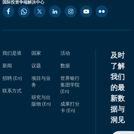
国际投资争端解决中心
我们是谁
国家
活动
及时
了解
新闻
议题
数据
我们
招聘 (En)
项目与业
世界银行
务
集团学院
的最
联系方式
(En)
新数
研究与出
版物 (En)
成果打分
据与
卡 (En)
洞见