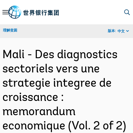
Skip
to
Main
理解贫困
版本:
中文
Navigation
Mali - Des diagnostics
sectoriels vers une
strategie integree de
croissance :
memorandum
economique (Vol. 2 of 2)