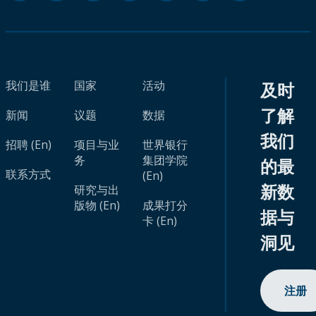
我们是谁
国家
活动
及时
了解
新闻
议题
数据
我们
招聘 (En)
项目与业
世界银行
务
集团学院
的最
联系方式
(En)
新数
研究与出
版物 (En)
成果打分
据与
卡 (En)
洞见
注册