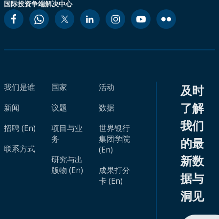
国际投资争端解决中心
我们是谁
国家
活动
及时
了解
新闻
议题
数据
我们
招聘 (En)
项目与业
世界银行
务
集团学院
的最
联系方式
(En)
新数
研究与出
版物 (En)
成果打分
据与
卡 (En)
洞见