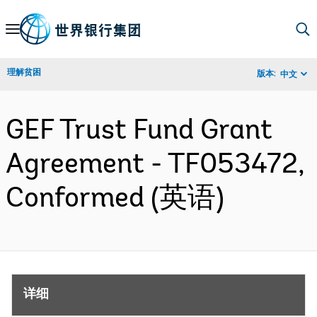
Skip
to
Main
理解贫困
版本:
中文
Navigation
GEF Trust Fund Grant
Agreement - TF053472,
Conformed (英语)
详细