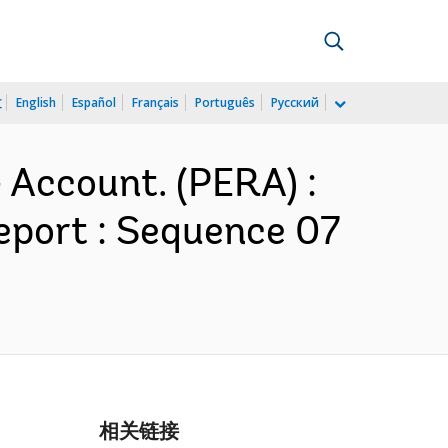
文
English
Español
Français
Português
Русский
Account. (PERA) :
eport : Sequence 07
相关链接