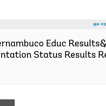
版本:
中
ernambuco Educ Results& 
tation Status Results R