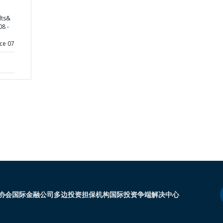
lts&
08 -
ce 07
协会
国际金融公司
多边投资担保机构
国际投资争端解决中心