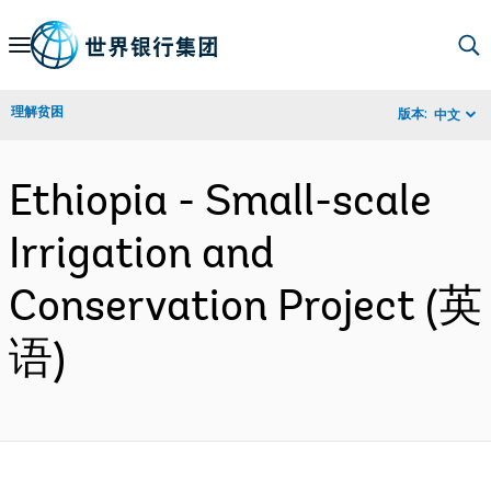
Skip
to
Main
理解贫困
版本:
中文
Navigation
Ethiopia - Small-scale
Irrigation and
Conservation Project (英
语)