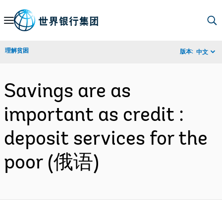
Skip
to
Main
理解贫困
版本:
中文
Navigation
Savings are as
important as credit :
deposit services for the
poor (俄语)