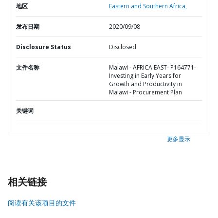
地区
Eastern and Southern Africa,
发布日期
2020/09/08
Disclosure Status
Disclosed
文件名称
Malawi - AFRICA EAST- P164771-
Investing in Early Years for
Growth and Productivity in
Malawi - Procurement Plan
关键词
更多显示
相关链接
阅读有关该项目的文件