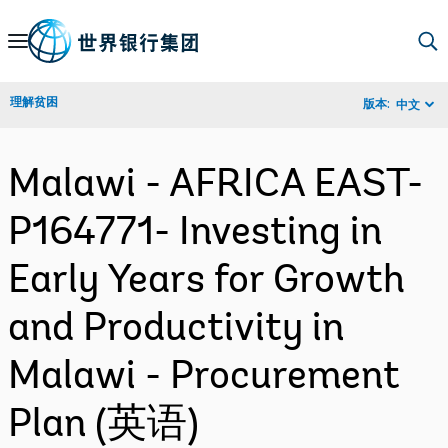
Skip
to
Main
理解贫困
版本:
中文
Navigation
Malawi - AFRICA EAST-
P164771- Investing in
Early Years for Growth
and Productivity in
Malawi - Procurement
Plan (英语)