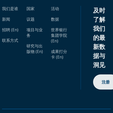
我们是谁
国家
活动
及时
了解
新闻
议题
数据
我们
招聘 (En)
项目与业
世界银行
务
集团学院
的最
联系方式
(En)
新数
研究与出
版物 (En)
成果打分
据与
卡 (En)
洞见
注册