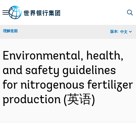
Skip
to
Main
理解贫困
版本:
中文
Navigation
Environmental, health,
and safety guidelines
for nitrogenous fertilizer
production (英语)