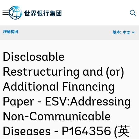
Skip
to
Main
理解贫困
版本:
中文
Navigation
Disclosable
Restructuring and (or)
Additional Financing
Paper - ESV:Addressing
Non-Communicable
Diseases - P164356 (英