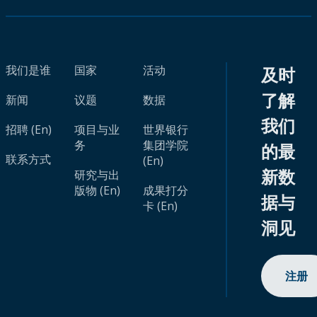
我们是谁
国家
活动
及时
了解
新闻
议题
数据
我们
招聘 (En)
项目与业
世界银行
务
集团学院
的最
联系方式
(En)
新数
研究与出
版物 (En)
成果打分
据与
卡 (En)
洞见
注册