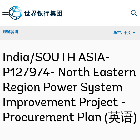
Skip
to
Main
理解贫困
版本:
中文
Navigation
India/SOUTH ASIA-
P127974- North Eastern
Region Power System
Improvement Project -
Procurement Plan (英语)