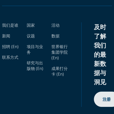
我们是谁
国家
活动
及时
了解
新闻
议题
数据
我们
招聘 (En)
项目与业
世界银行
务
集团学院
的最
联系方式
(En)
新数
研究与出
版物 (En)
成果打分
据与
卡 (En)
洞见
注册