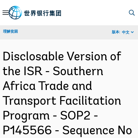
Skip
to
Main
理解贫困
版本:
中文
Navigation
Disclosable Version of
the ISR - Southern
Africa Trade and
Transport Facilitation
Program - SOP2 -
P145566 - Sequence No