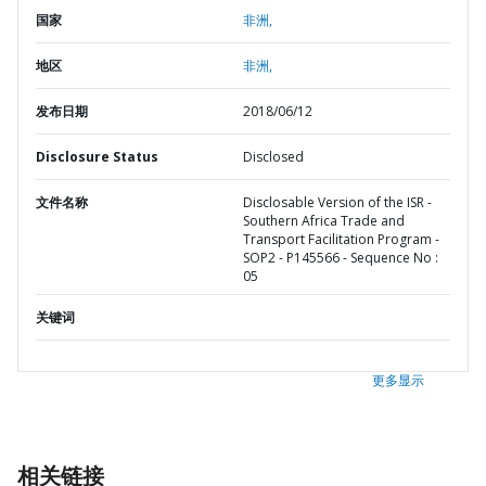
国家
非洲,
地区
非洲,
发布日期
2018/06/12
Disclosure Status
Disclosed
文件名称
Disclosable Version of the ISR -
Southern Africa Trade and
Transport Facilitation Program -
SOP2 - P145566 - Sequence No :
05
关键词
更多显示
相关链接