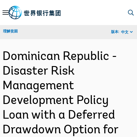
Skip
to
Main
理解贫困
版本:
中文
Navigation
Dominican Republic -
Disaster Risk
Management
Development Policy
Loan with a Deferred
Drawdown Option for