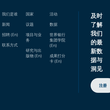
我们是谁
国家
活动
及时
了解
新闻
议题
数据
我们
招聘 (En)
项目与业
世界银行
务
集团学院
的最
联系方式
(En)
新数
研究与出
版物 (En)
成果打分
据与
卡 (En)
洞见
注册