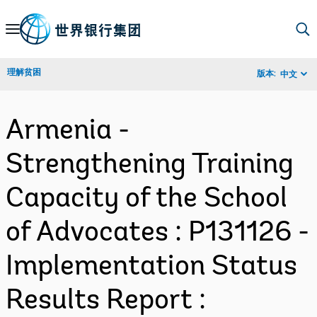
Skip
to
Main
理解贫困
版本:
中文
Navigation
Armenia -
Strengthening Training
Capacity of the School
of Advocates : P131126 -
Implementation Status
Results Report :