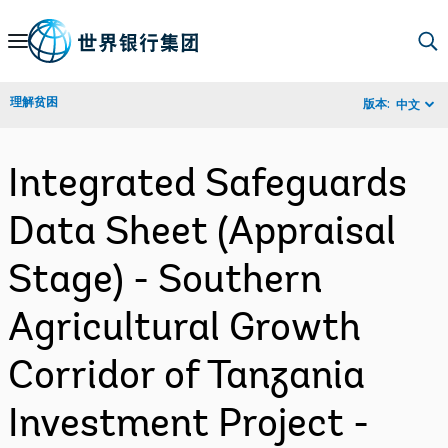
Skip
to
Main
理解贫困
版本:
中文
Navigation
Integrated Safeguards
Data Sheet (Appraisal
Stage) - Southern
Agricultural Growth
Corridor of Tanzania
Investment Project -