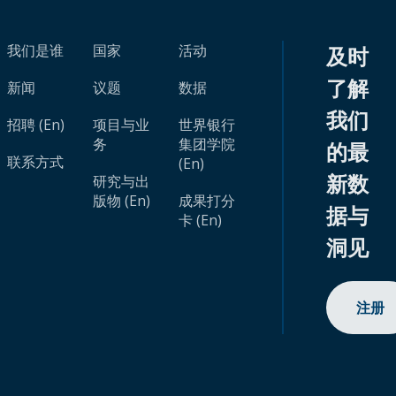
我们是谁
国家
活动
及时
了解
新闻
议题
数据
我们
招聘 (En)
项目与业
世界银行
务
集团学院
的最
联系方式
(En)
新数
研究与出
版物 (En)
成果打分
据与
卡 (En)
洞见
注册