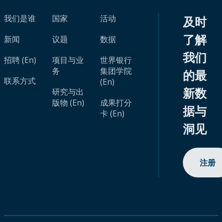
我们是谁
国家
活动
及时
了解
新闻
议题
数据
我们
招聘 (En)
项目与业
世界银行
务
集团学院
的最
联系方式
(En)
新数
研究与出
版物 (En)
成果打分
据与
卡 (En)
洞见
注册