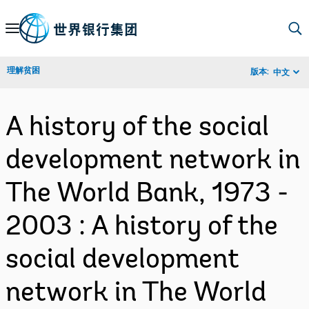
Skip
to
Main
理解贫困
版本:
中文
Navigation
A history of the social
development network in
The World Bank, 1973 -
2003 : A history of the
social development
network in The World