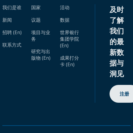
我们是谁
国家
活动
及时
了解
新闻
议题
数据
我们
招聘 (En)
项目与业
世界银行
务
集团学院
的最
联系方式
(En)
新数
研究与出
版物 (En)
成果打分
据与
卡 (En)
洞见
注册