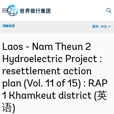
Skip
to
Main
理解贫困
版本:
中文
Navigation
Laos - Nam Theun 2
Hydroelectric Project :
resettlement action
plan (Vol. 11 of 15) : RAP
1 Khamkeut district (英
语)