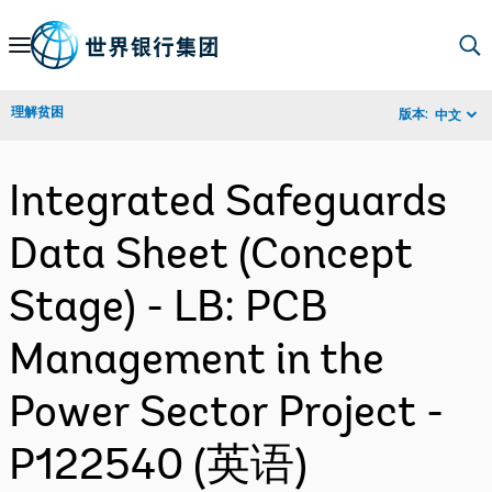
Skip
to
Main
理解贫困
版本:
中文
Navigation
Integrated Safeguards
Data Sheet (Concept
Stage) - LB: PCB
Management in the
Power Sector Project -
P122540 (英语)