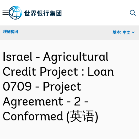
Skip
to
Main
理解贫困
版本:
中文
Navigation
Israel - Agricultural
Credit Project : Loan
0709 - Project
Agreement - 2 -
Conformed (英语)