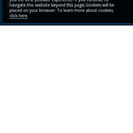
navigate this website beyond this page, cookies will be
placed on your browser. To learn more about cookies,
click here
.
我们是谁
国家
活动
及时
了解
新闻
议题
数据
我们
招聘 (En)
项目与业
世界银行
务
集团学院
的最
联系方式
(En)
新数
研究与出
版物 (En)
成果打分
据与
卡 (En)
洞见
注册