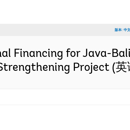
版本:
中
nal Financing for Java-Ba
Strengthening Project (