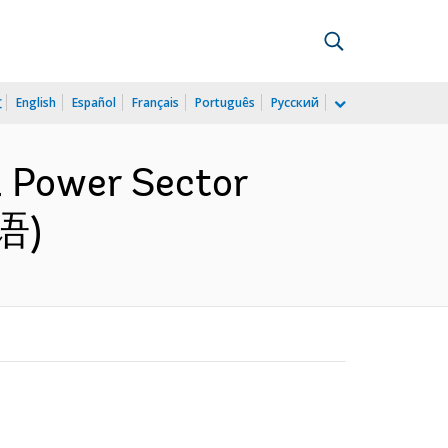
文
English
Español
Français
Português
Русский
li Power Sector
英语)