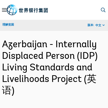
Skip
to
Main
理解贫困
版本:
中文
Navigation
Azerbaijan - Internally
Displaced Person (IDP)
Living Standards and
Livelihoods Project (英
语)