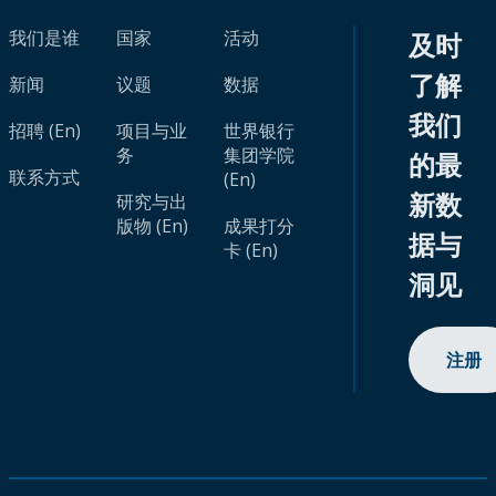
我们是谁
国家
活动
及时
了解
新闻
议题
数据
我们
招聘 (En)
项目与业
世界银行
务
集团学院
的最
联系方式
(En)
新数
研究与出
版物 (En)
成果打分
据与
卡 (En)
洞见
注册