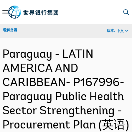
Skip
to
Main
理解贫困
版本:
中文
Navigation
Paraguay - LATIN
AMERICA AND
CARIBBEAN- P167996-
Paraguay Public Health
Sector Strengthening -
Procurement Plan (英语)