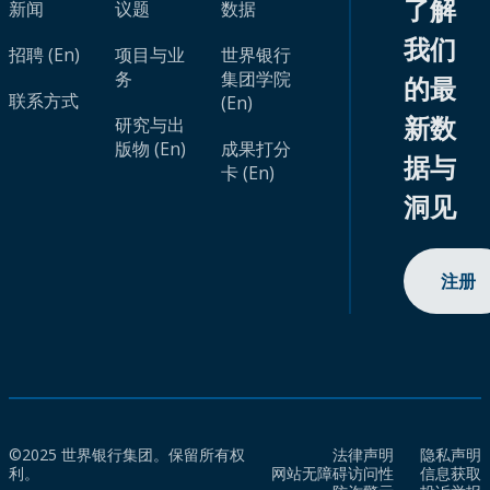
了解
新闻
议题
数据
我们
招聘 (En)
项目与业
世界银行
务
集团学院
的最
联系方式
(En)
新数
研究与出
版物 (En)
成果打分
据与
卡 (En)
洞见
注册
©2025 世界银行集团。保留所有权
法律声明
隐私声明
利。
网站无障碍访问性
信息获取