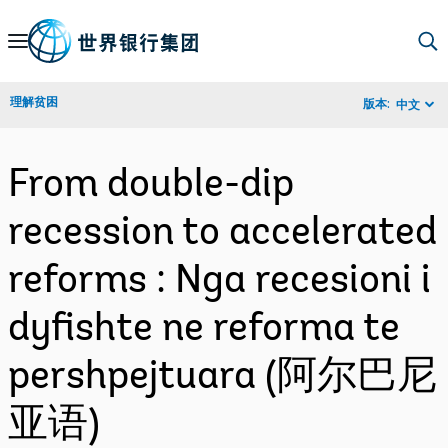
Skip
to
Main
理解贫困
版本:
中文
Navigation
From double-dip
recession to accelerated
reforms : Nga recesioni i
dyfishte ne reforma te
pershpejtuara (阿尔巴尼
亚语)