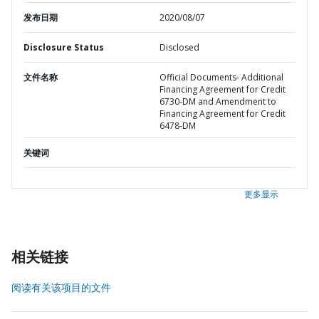
发布日期
2020/08/07
Disclosure Status
Disclosed
文件名称
Official Documents- Additional
Financing Agreement for Credit
6730-DM and Amendment to
Financing Agreement for Credit
6478-DM
关键词
更多显示
相关链接
阅读有关该项目的文件