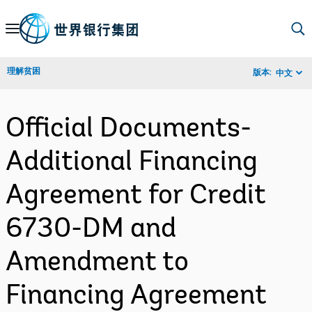
Skip
to
Main
理解贫困
版本:
中文
Navigation
Official Documents-
Additional Financing
Agreement for Credit
6730-DM and
Amendment to
Financing Agreement