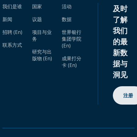
我们是谁
国家
活动
及时
了解
新闻
议题
数据
我们
招聘 (En)
项目与业
世界银行
务
集团学院
的最
联系方式
(En)
新数
研究与出
版物 (En)
成果打分
据与
卡 (En)
洞见
注册