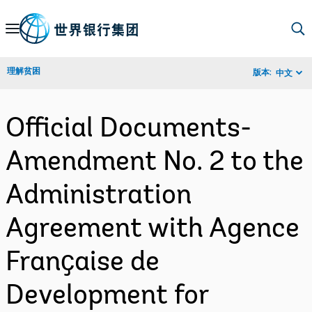
Skip
to
Main
理解贫困
版本:
中文
Navigation
Official Documents-
Amendment No. 2 to the
Administration
Agreement with Agence
Franҫaise de
Development for