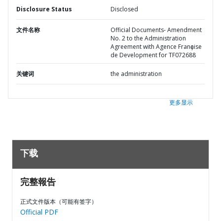
Disclosure Status
Disclosed
文件名称
Official Documents- Amendment
No. 2 to the Administration
Agreement with Agence Franҫaise
de Development for TF072688
关键词
the administration
更多显示
下载
完整報告
正式文件版本（可能有签字）
Official PDF