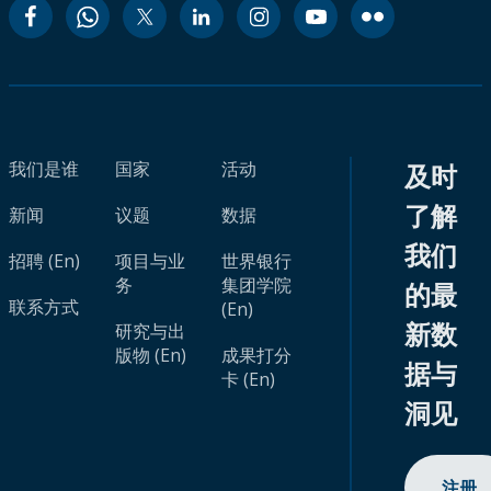
我们是谁
国家
活动
及时
了解
新闻
议题
数据
我们
招聘 (En)
项目与业
世界银行
务
集团学院
的最
联系方式
(En)
新数
研究与出
版物 (En)
成果打分
据与
卡 (En)
洞见
注册