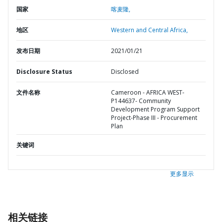
国家
喀麦隆,
地区
Western and Central Africa,
发布日期
2021/01/21
Disclosure Status
Disclosed
文件名称
Cameroon - AFRICA WEST-
P144637- Community
Development Program Support
Project-Phase III - Procurement
Plan
关键词
更多显示
相关链接