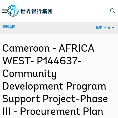
Skip
to
Main
理解贫困
版本:
中文
Navigation
Cameroon - AFRICA
WEST- P144637-
Community
Development Program
Support Project-Phase
III - Procurement Plan