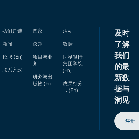
我们是谁
国家
活动
及时
了解
新闻
议题
数据
我们
招聘 (En)
项目与业
世界银行
务
集团学院
的最
联系方式
(En)
新数
研究与出
版物 (En)
成果打分
据与
卡 (En)
洞见
注册