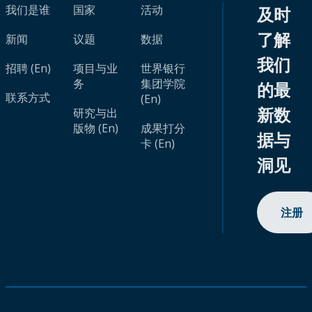
我们是谁
国家
活动
及时
了解
新闻
议题
数据
我们
招聘 (En)
项目与业
世界银行
务
集团学院
的最
联系方式
(En)
新数
研究与出
版物 (En)
成果打分
据与
卡 (En)
洞见
注册