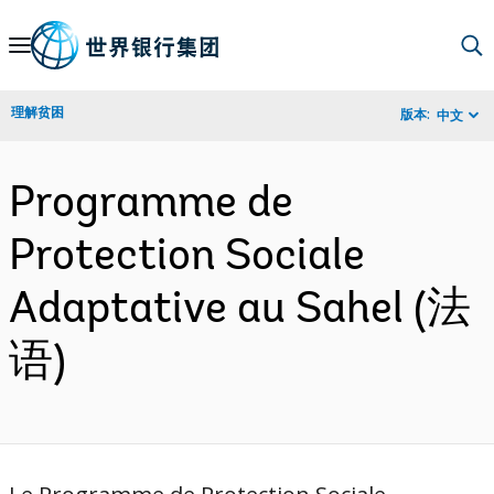
Skip
to
Main
理解贫困
版本:
中文
Navigation
Programme de
Protection Sociale
Adaptative au Sahel (法
语)