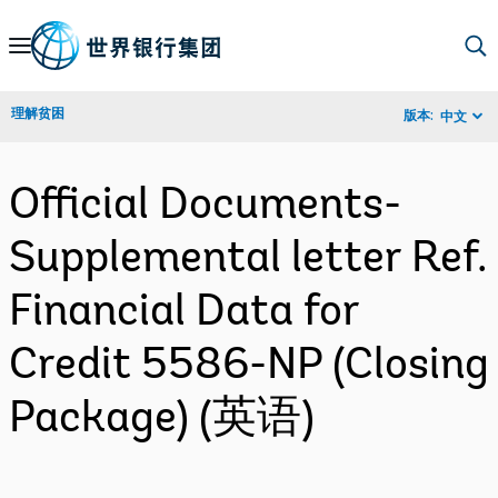
Skip
to
Main
理解贫困
版本:
中文
Navigation
Official Documents-
Supplemental letter Ref.
Financial Data for
Credit 5586-NP (Closing
Package) (英语)