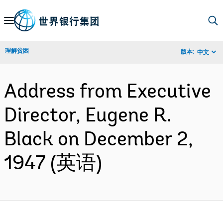
Skip
to
Main
理解贫困
版本:
中文
Navigation
Address from Executive
Director, Eugene R.
Black on December 2,
1947 (英语)