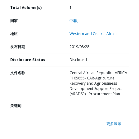
Total Volume(s)
1
国家
中非,
地区
Western and Central Africa,
发布日期
2019/08/28
Disclosure Status
Disclosed
文件名称
Central African Republic - AFRICA-
P165855- CAR-Agriculture
Recovery and Agribusiness
Development Support Project
(ARADSP) - Procurement Plan
关键词
更多显示