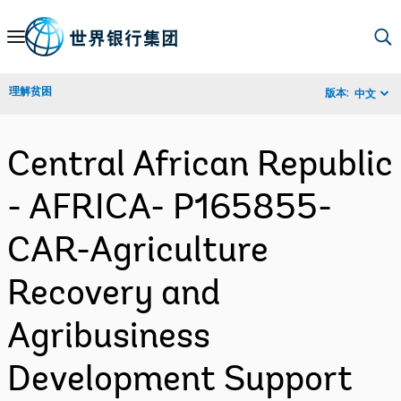
Skip
to
Main
理解贫困
版本:
中文
Navigation
Central African Republic
- AFRICA- P165855-
CAR-Agriculture
Recovery and
Agribusiness
Development Support