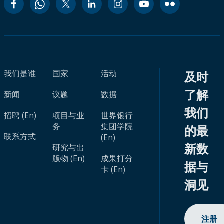
我们是谁
国家
活动
及时
了解
新闻
议题
数据
我们
招聘 (En)
项目与业
世界银行
务
集团学院
的最
联系方式
(En)
新数
研究与出
版物 (En)
成果打分
据与
卡 (En)
洞见
注册