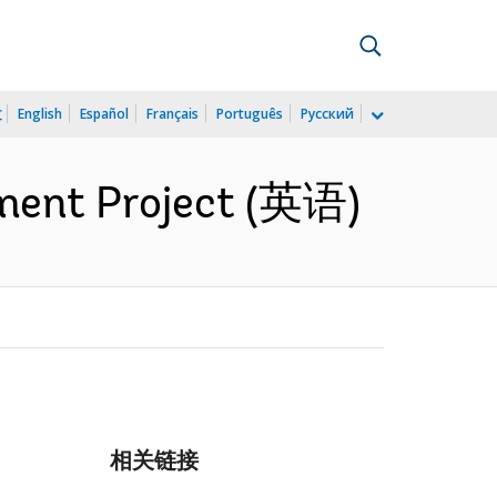
文
English
Español
Français
Português
Русский
pment Project (英语)
相关链接