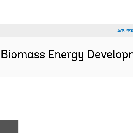
版本:
中
nd Biomass Energy Develo