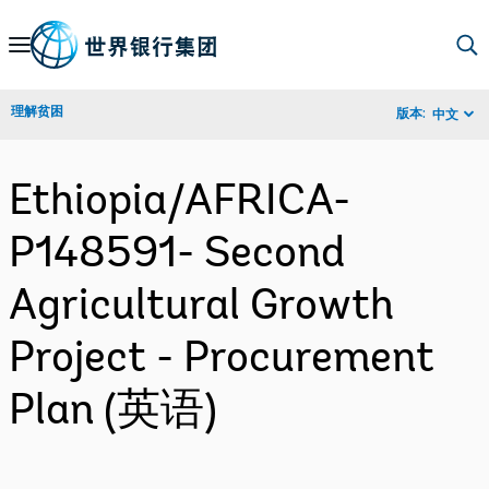
Skip
to
Main
理解贫困
版本:
中文
Navigation
Ethiopia/AFRICA-
P148591- Second
Agricultural Growth
Project - Procurement
Plan (英语)