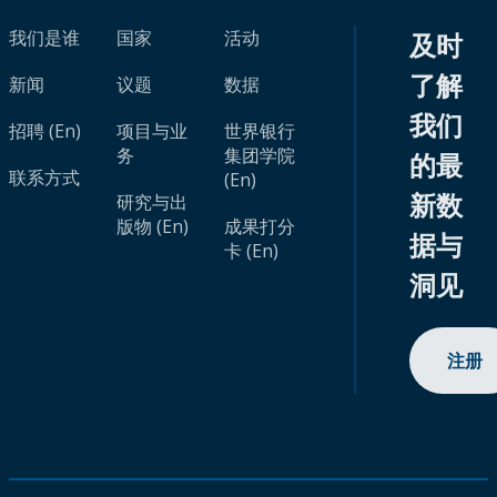
我们是谁
国家
活动
及时
了解
新闻
议题
数据
我们
招聘 (En)
项目与业
世界银行
务
集团学院
的最
联系方式
(En)
新数
研究与出
版物 (En)
成果打分
据与
卡 (En)
洞见
注册