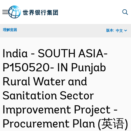
Skip
to
Main
理解贫困
版本:
中文
Navigation
India - SOUTH ASIA-
P150520- IN Punjab
Rural Water and
Sanitation Sector
Improvement Project -
Procurement Plan (英语)