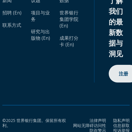
了解
新闻
议题
数据
我们
招聘 (En)
项目与业
世界银行
务
集团学院
的最
联系方式
(En)
新数
研究与出
版物 (En)
成果打分
据与
卡 (En)
洞见
注册
©2025 世界银行集团。保留所有权
法律声明
隐私声明
利。
网站无障碍访问性
信息获取
防诈警示
投诉举报