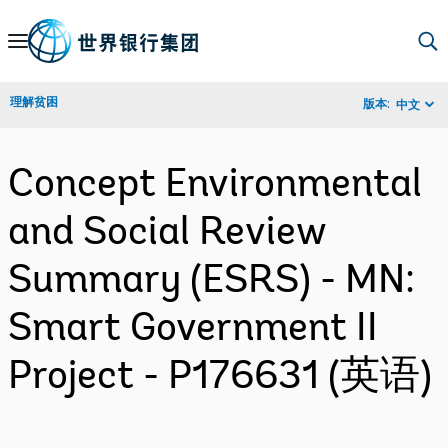
Skip
to
Main
理解贫困
版本:
中文
Navigation
Concept Environmental
and Social Review
Summary (ESRS) - MN:
Smart Government II
Project - P176631 (英语)