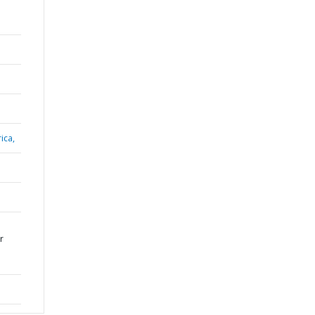
ica,
r