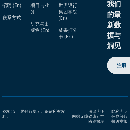
我们
招聘 (En)
项目与业
世界银行
务
集团学院
的最
联系方式
(En)
新数
研究与出
版物 (En)
成果打分
据与
卡 (En)
洞见
注册
©2025 世界银行集团。保留所有权
法律声明
隐私声明
利。
网站无障碍访问性
信息获取
防诈警示
投诉举报