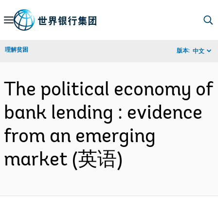
Skip
to
Main
理解贫困
版本:
中文
Navigation
The political economy of
bank lending : evidence
from an emerging
market (英语)