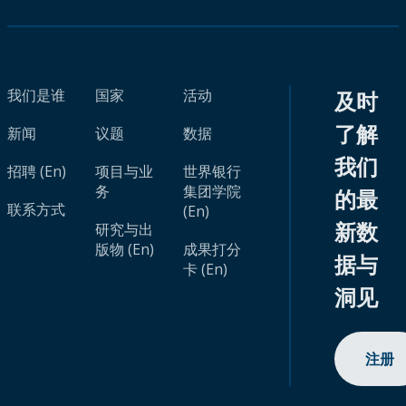
我们是谁
国家
活动
及时
了解
新闻
议题
数据
我们
招聘 (En)
项目与业
世界银行
务
集团学院
的最
联系方式
(En)
新数
研究与出
版物 (En)
成果打分
据与
卡 (En)
洞见
注册