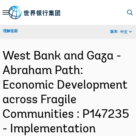
Skip
to
Main
理解贫困
版本:
中文
Navigation
West Bank and Gaza -
Abraham Path:
Economic Development
across Fragile
Communities : P147235
- Implementation