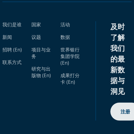
我们是谁
国家
活动
及时
了解
新闻
议题
数据
我们
招聘 (En)
项目与业
世界银行
务
集团学院
的最
联系方式
(En)
新数
研究与出
版物 (En)
成果打分
据与
卡 (En)
洞见
注册