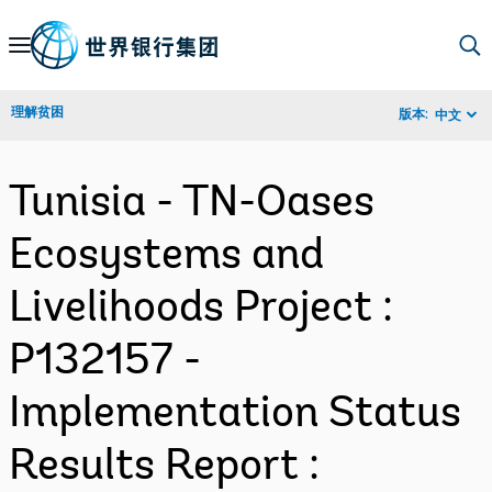
Skip
to
Main
理解贫困
版本:
中文
Navigation
Tunisia - TN-Oases
Ecosystems and
Livelihoods Project :
P132157 -
Implementation Status
Results Report :