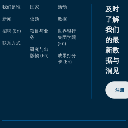
我们是谁
国家
活动
及时
了解
新闻
议题
数据
我们
招聘 (En)
项目与业
世界银行
务
集团学院
的最
联系方式
(En)
新数
研究与出
版物 (En)
成果打分
据与
卡 (En)
洞见
注册