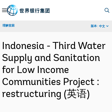
Skip
to
Main
理解贫困
版本:
中文
Navigation
Indonesia - Third Water
Supply and Sanitation
for Low Income
Communities Project :
restructuring (英语)