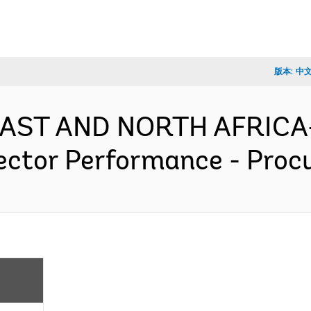
版本:
中
 EAST AND NORTH AFRICA-
ector Performance - Pro