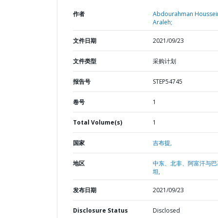
作者
Abdourahman Houssei
Araleh;
文件日期
2021/09/23
文件类型
采购计划
报告号
STEP54745
卷号
1
Total Volume(s)
1
国家
吉布提,
地区
中东、北非、阿富汗与巴
坦,
发布日期
2021/09/23
Disclosure Status
Disclosed