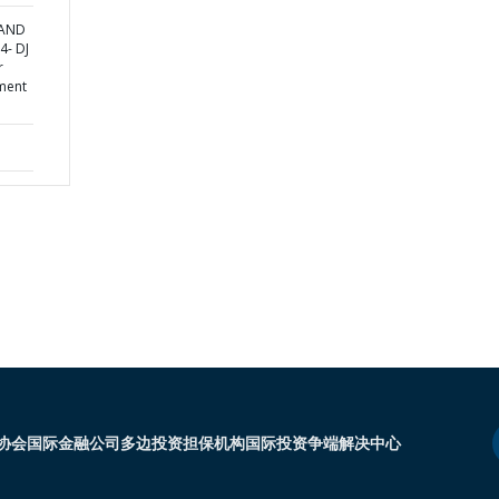
 AND
4- DJ
r
ment
协会
国际金融公司
多边投资担保机构
国际投资争端解决中心